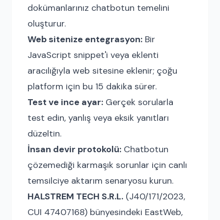
dokümanlarınız chatbotun temelini
oluşturur.
Web sitenize entegrasyon:
Bir
JavaScript snippet'i veya eklenti
aracılığıyla web sitesine eklenir; çoğu
platform için bu 15 dakika sürer.
Test ve ince ayar:
Gerçek sorularla
test edin, yanlış veya eksik yanıtları
düzeltin.
İnsan devir protokolü:
Chatbotun
çözemediği karmaşık sorunlar için canlı
temsilciye aktarım senaryosu kurun.
HALSTREM TECH S.R.L.
(J40/171/2023,
CUI 47407168) bünyesindeki EastWeb,