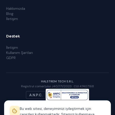
Hakkımızda
Blog
İletişim
Destek
İletişim
Kullanım Şartları
GDPR
HALSTREM TECH S.R.L.
Registrul comerțului J40/171/2023 · CUI 47407168
A.N.P.C.
Bu web sitesi, deneyiminizi iyileştirmek için
çerezleri kullanmaktadır. Sitemizi kullanmaya