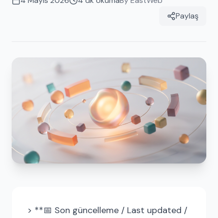
4 Mayıs 2026
4
dk okuma
By
EastWeb
Paylaş
> **📅 Son güncelleme / Last updated /