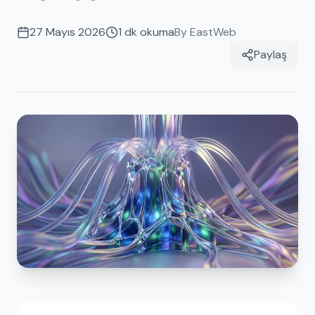
27 Mayıs 2026
1
dk okuma
By
EastWeb
Paylaş