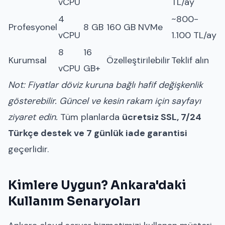
vCPU
TL/ay
4
~800-
Profesyonel
8 GB
160 GB NVMe
vCPU
1.100 TL/ay
8
16
Kurumsal
Özelleştirilebilir
Teklif alın
vCPU
GB+
Not: Fiyatlar döviz kuruna bağlı hafif değişkenlik
gösterebilir. Güncel ve kesin rakam için sayfayı
ziyaret edin.
Tüm planlarda
ücretsiz SSL, 7/24
Türkçe destek ve 7 günlük iade garantisi
geçerlidir.
Kimlere Uygun? Ankara'daki
Kullanım Senaryoları