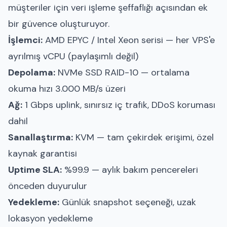
müşteriler için veri işleme şeffaflığı açısından ek
bir güvence oluşturuyor.
İşlemci:
AMD EPYC / Intel Xeon serisi — her VPS'e
ayrılmış vCPU (paylaşımlı değil)
Depolama:
NVMe SSD RAID-10 — ortalama
okuma hızı 3.000 MB/s üzeri
Ağ:
1 Gbps uplink, sınırsız iç trafik, DDoS koruması
dahil
Sanallaştırma:
KVM — tam çekirdek erişimi, özel
kaynak garantisi
Uptime SLA:
%99.9 — aylık bakım pencereleri
önceden duyurulur
Yedekleme:
Günlük snapshot seçeneği, uzak
lokasyon yedekleme