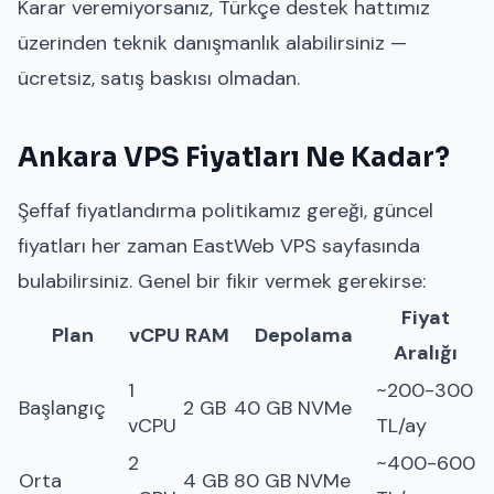
Karar veremiyorsanız, Türkçe destek hattımız
üzerinden teknik danışmanlık alabilirsiniz —
ücretsiz, satış baskısı olmadan.
Ankara VPS Fiyatları Ne Kadar?
Şeffaf fiyatlandırma politikamız gereği, güncel
fiyatları her zaman
EastWeb VPS sayfasında
bulabilirsiniz. Genel bir fikir vermek gerekirse:
Fiyat
Plan
vCPU
RAM
Depolama
Aralığı
1
~200-300
Başlangıç
2 GB
40 GB NVMe
vCPU
TL/ay
2
~400-600
Orta
4 GB
80 GB NVMe