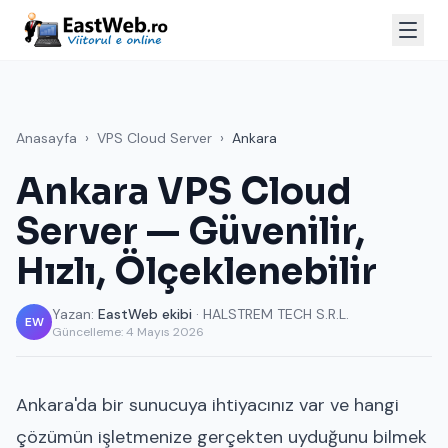
Anasayfa
›
VPS Cloud Server
›
Ankara
Ankara VPS Cloud
Server — Güvenilir,
Hızlı, Ölçeklenebilir
Yazan:
EastWeb ekibi
· HALSTREM TECH S.R.L.
EW
Güncelleme:
4 Mayıs 2026
Ankara'da bir sunucuya ihtiyacınız var ve hangi
çözümün işletmenize gerçekten uyduğunu bilmek