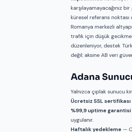
karşılayamayacağınız bir 
küresel referans noktası
Romanya merkezli altyapı,
trafik için düşük gecikme
düzenleniyor, destek Türk
değil; aksine AB veri güv
Adana Sunucu
Yalnızca çıplak sunucu k
Ücretsiz SSL sertifikası
%99,9 uptime garantisi
uygulanır.
Haftalık yedekleme
— Ot