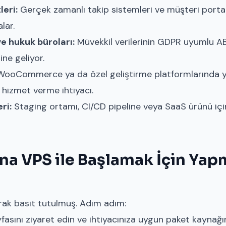
leri:
Gerçek zamanlı takip sistemleri ve müşteri portal
lar.
 hukuk büroları:
Müvekkil verilerinin GDPR uyumlu 
ne geliyor.
ooCommerce ya da özel geliştirme platformlarında y
izmet verme ihtiyacı.
ri:
Staging ortamı, CI/CD pipeline veya SaaS ürünü için i
a VPS ile Başlamak İçin Yap
arak basit tutulmuş. Adım adım:
fasını
ziyaret edin ve ihtiyacınıza uygun paket kaynağın