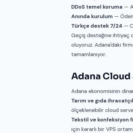
DDoS temel koruma
— Ağ
Anında kurulum
— Ödeme
Türkçe destek 7/24
— Ca
Geçiş desteğine ihtiyaç 
oluyoruz. Adana'daki firm
tamamlanıyor.
Adana Cloud 
Adana ekonomisinin dinami
Tarım ve gıda ihracatçıl
ölçeklenebilir cloud serve
Tekstil ve konfeksiyon f
için kararlı bir VPS ortamı