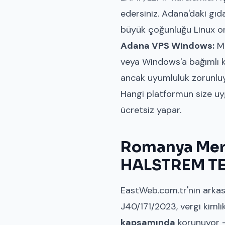
edersiniz. Adana'daki gıda
büyük çoğunluğu Linux or
Adana VPS Windows:
MS
veya Windows'a bağımlı ku
ancak uyumluluk zorunluy
Hangi platformun size uy
ücretsiz yapar.
Romanya Merk
HALSTREM TE
EastWeb.com.tr'nin arkası
J40/171/2023, vergi kimli
kapsamında
korunuyor —