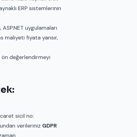
kaynaklı ERP sistemlerinin
, ASP.NET uygulamaları
 maliyeti fiyata yansır,
k ön değerlendirmeyi
ek:
aret sicil no:
undan verileriniz
GDPR
 zaman