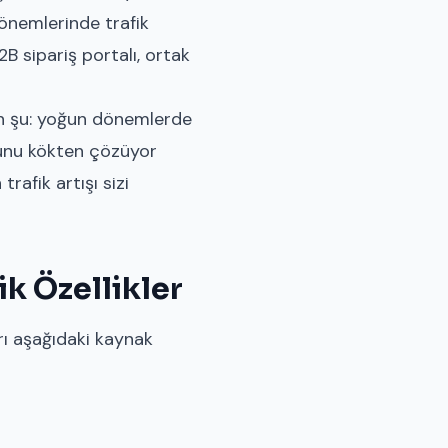
 dönemlerinde trafik
2B sipariş portalı, ortak
run şu: yoğun dönemlerde
runu kökten çözüyor
rafik artışı sizi
k Özellikler
rı aşağıdaki kaynak