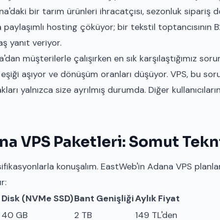
ana'daki bir tarım ürünleri ihracatçısı, sezonluk sipariş
da paylaşımlı hosting çöküyor; bir tekstil toptancısının B
ş yanıt veriyor.
dan müşterilerle çalışırken en sık karşılaştığımız so
k eşiği aşıyor ve dönüşüm oranları düşüyor. VPS, bu so
ı yalnızca size ayrılmış durumda. Diğer kullanıcıların t
a VPS Paketleri: Somut Tekni
sifikasyonlarla konuşalım. EastWeb'in Adana VPS planla
r:
Disk (NVMe SSD)
Bant Genişliği
Aylık Fiyat
40 GB
2 TB
149 TL'den