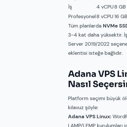
İş
4 vCPU
8 GB
Profesyonel
8 vCPU
16 G
Tüm planlarda
NVMe SS
3-4 kat daha yüksektir. 
Server 2019/2022 seçene
eklentisi isteğe bağlıdır.
Adana VPS Li
Nasıl Seçersi
Platform seçimi büyük ölç
kılavuz şöyle:
Adana VPS Linux:
WordPr
LAMP/LEMP kurulumları içi