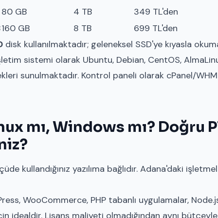
80 GB
4 TB
349 TL'den
B
160 GB
8 TB
699 TL'den
D
disk kullanılmaktadır; geleneksel SSD'ye kıyasla okum
İşletim sistemi olarak Ubuntu, Debian, CentOS, AlmaLi
kleri sunulmaktadır. Kontrol paneli olarak cPanel/WH
nux mı, Windows mı? Doğru P
niz?
üde kullandığınız yazılıma bağlıdır. Adana'daki işletme
ess, WooCommerce, PHP tabanlı uygulamalar, Node.js
n idealdir. Lisans maliyeti olmadığından aynı bütçeyl