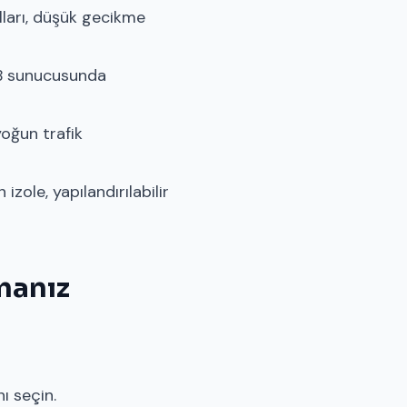
ları, düşük gecikme
AB sunucusunda
oğun trafik
zole, yapılandırılabilir
manız
ı seçin.