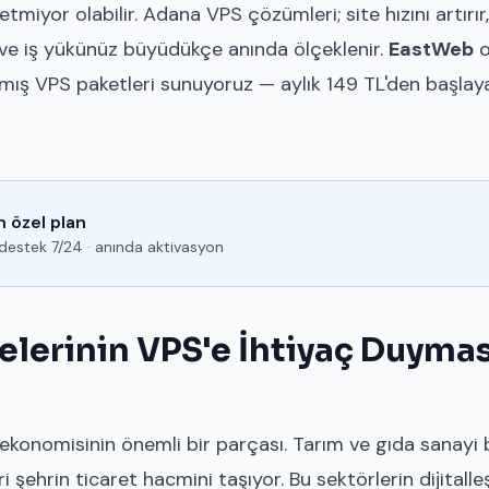
etmiyor olabilir. Adana VPS çözümleri; site hızını artırı
 ve iş yükünüz büyüdükçe anında ölçeklenir.
EastWeb
o
ılmış VPS paketleri sunuyoruz — aylık 149 TL'den başlaya
n özel plan
e destek 7/24 · anında aktivasyon
elerinin VPS'e İhtiyaç Duyma
ekonomisinin önemli bir parçası. Tarım ve gıda sanayi 
ri şehrin ticaret hacmini taşıyor. Bu sektörlerin dijitalle