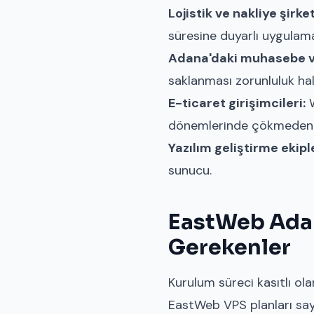
Lojistik ve nakliye şirket
süresine duyarlı uygulama
Adana'daki muhasebe ve
saklanması zorunluluk hali
E-ticaret girişimcileri:
W
dönemlerinde çökmeden h
Yazılım geliştirme ekiple
sunucu.
EastWeb Adan
Gerekenler
Kurulum süreci kasıtlı ol
EastWeb VPS planları say