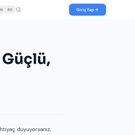
Giriş Yap
EN
RO
 Güçlü,
 ihtiyaç duyuyorsanız,