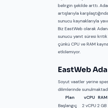
belirgin şekilde arttı. Ad
artışlarıyla karşılaştığın
sunucu kaynaklarıyla yava
Biz EastWeb olarak Adana'
sunucu yanıt süresi kriti
çünkü CPU ve RAM kaynaklar
etkilemiyor.
EastWeb Adan
Soyut vaatler yerine spe
dilimlerinde sunulmaktadı
Plan
vCPU
RAM
Başlangıç
2 vCPU
2 GB