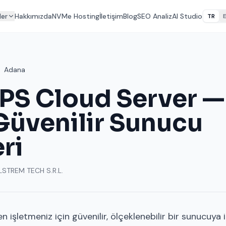
ler
Hakkımızda
NVMe Hosting
İletişim
Blog
SEO Analiz
AI Studio
TR
Adana
PS Cloud Server —
 Güvenilir Sunucu
ri
LSTREM TECH S.R.L.
n işletmeniz için güvenilir, ölçeklenebilir bir sunucuya