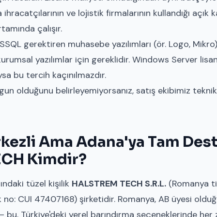
 ihracatçılarının ve lojistik firmalarının kullandığı açık 
tamında çalışır.
SQL gerektiren muhasebe yazılımları (ör. Logo, Mikro)
rumsal yazılımlar için gereklidir. Windows Server lisans
sa bu tercih kaçınılmazdır.
gun olduğunu belirleyemiyorsanız, satış ekibimiz tekni
ezli Ama Adana'ya Tam Dest
CH Kimdir?
ndaki tüzel kişilik
HALSTREM TECH S.R.L.
(Romanya tic
k no: CUI 47407168) şirketidir. Romanya, AB üyesi olduğ
 bu, Türkiye'deki yerel barındırma seçeneklerinde her