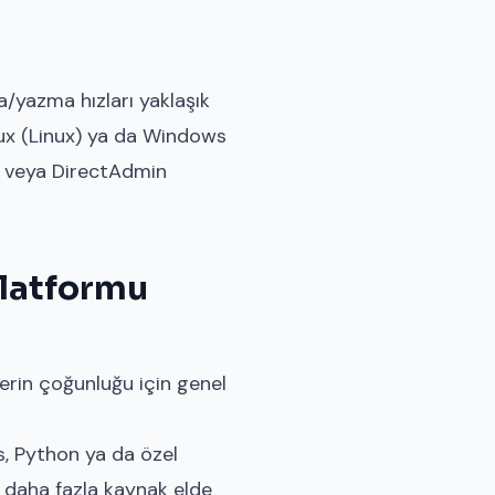
a/yazma hızları yaklaşık
nux (Linux) ya da Windows
M veya DirectAdmin
latformu
lerin çoğunluğu için genel
, Python ya da özel
e daha fazla kaynak elde