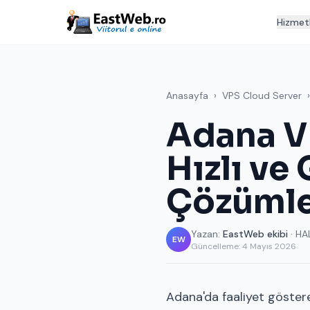
Hizmet
Anasayfa
›
VPS Cloud Server
›
Adana V
Hızlı ve
Çözümle
Yazan:
EastWeb ekibi
· HA
EW
Güncelleme:
4 Mayıs 2026
Adana'da faaliyet göstere