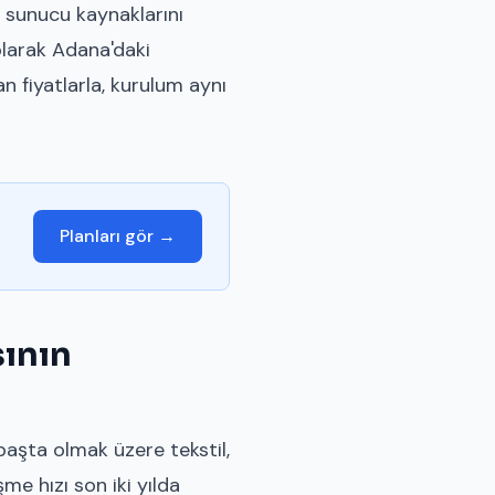
r, sunucu kaynaklarını
larak Adana'daki
n fiyatlarla, kurulum aynı
Planları gör →
sının
başta olmak üzere tekstil,
şme hızı son iki yılda