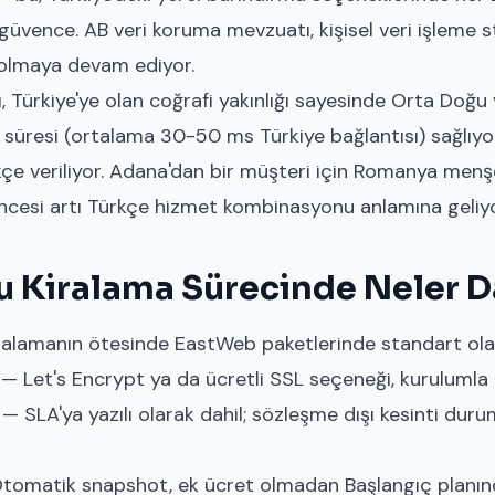
güvence. AB veri koruma mevzuatı, kişisel veri işleme s
 olmaya devam ediyor.
 Türkiye'ye olan coğrafi yakınlığı sayesinde Orta Doğu
 süresi (ortalama 30-50 ms Türkiye bağlantısı) sağlıyor
çe veriliyor. Adana'dan bir müşteri için Romanya menşe
encesi artı Türkçe hizmet kombinasyonu anlamına geliyo
 Kiralama Sürecinde Neler D
iralamanın ötesinde EastWeb paketlerinde standart olar
— Let's Encrypt ya da ücretli SSL seçeneği, kurulumla bir
— SLA'ya yazılı olarak dahil; sözleşme dışı kesinti dur
omatik snapshot, ek ücret olmadan Başlangıç planında