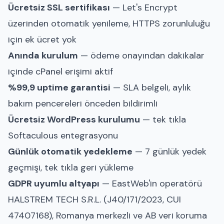
Ücretsiz SSL sertifikası
— Let's Encrypt
üzerinden otomatik yenileme, HTTPS zorunluluğu
için ek ücret yok
Anında kurulum
— ödeme onayından dakikalar
içinde cPanel erişimi aktif
%99,9 uptime garantisi
— SLA belgeli, aylık
bakım pencereleri önceden bildirimli
Ücretsiz WordPress kurulumu
— tek tıkla
Softaculous entegrasyonu
Günlük otomatik yedekleme
— 7 günlük yedek
geçmişi, tek tıkla geri yükleme
GDPR uyumlu altyapı
— EastWeb'in operatörü
HALSTREM TECH S.R.L. (J40/171/2023, CUI
47407168), Romanya merkezli ve AB veri koruma