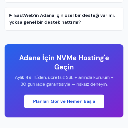
EastWeb'in Adana için özel bir desteği var mı,
yoksa genel bir destek hattı mı?
Adana İçin NVMe Hosting'e
Geçin
Aylık 49 TL'den, ücretsiz SSL + anında kurulum +
30 gün iade garantisiyle — risksiz deneyin.
Planları Gör ve Hemen Başla