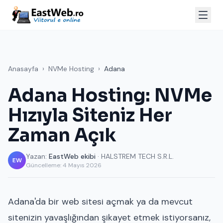
Anasayfa
›
NVMe Hosting
›
Adana
Adana Hosting: NVMe
Hızıyla Siteniz Her
Zaman Açık
Yazan:
EastWeb ekibi
· HALSTREM TECH S.R.L.
EW
Güncelleme:
4 Mayıs 2026
Adana'da bir web sitesi açmak ya da mevcut
sitenizin yavaşlığından şikayet etmek istiyorsanız,