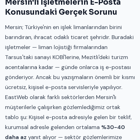
Mersin'lı İşletmelerin E-Posta
Konusundaki Gerçek Sorunu
Mersin; Türkiye'nin en işlek limanlarından birini
barındıran, ihracat odaklı ticaret şehridir. Buradaki
işletmeler — liman lojistiği firmalarından
Tarsus'taki sanayi KOBİ'lerine, Mezitli'deki turizm
acentalarına kadar — günde onlarca iş e-postası
gönderiyor. Ancak bu yazışmaların önemli bir kısmı
ücretsiz, kişisel e-posta servisleriyle yapılıyor.
EastWeb olarak farklı sektörlerden Mersin'lı
müşterilerle çalışırken gözlemlediğimiz ortak
tablo şu: Kişisel e-posta adresiyle gelen bir teklif,
kurumsal adresle gelenden ortalama
%30-40
daha az
yanıt alıyor — sektör gözlemlerimize