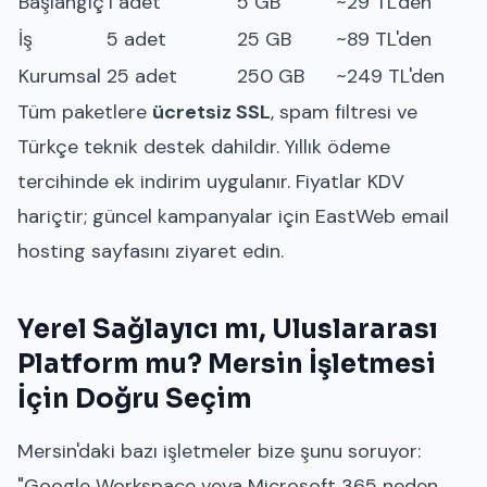
Başlangıç
1 adet
5 GB
~29 TL'den
İş
5 adet
25 GB
~89 TL'den
Kurumsal
25 adet
250 GB
~249 TL'den
Tüm paketlere
ücretsiz SSL
, spam filtresi ve
Türkçe teknik destek dahildir. Yıllık ödeme
tercihinde ek indirim uygulanır. Fiyatlar KDV
hariçtir; güncel kampanyalar için
EastWeb email
hosting sayfasını
ziyaret edin.
Yerel Sağlayıcı mı, Uluslararası
Platform mu? Mersin İşletmesi
İçin Doğru Seçim
Mersin'daki bazı işletmeler bize şunu soruyor:
"Google Workspace veya Microsoft 365 neden