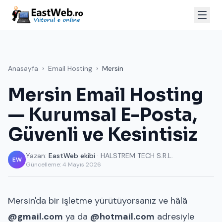
Anasayfa
›
Email Hosting
›
Mersin
Mersin Email Hosting
— Kurumsal E-Posta,
Güvenli ve Kesintisiz
Yazan:
EastWeb ekibi
· HALSTREM TECH S.R.L.
EW
Güncelleme:
4 Mayıs 2026
Mersin'da bir işletme yürütüyorsanız ve hâlâ
@gmail.com
ya da
@hotmail.com
adresiyle