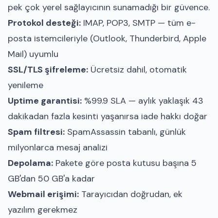
pek çok yerel sağlayıcının sunamadığı bir güvence.
Protokol desteği:
IMAP, POP3, SMTP — tüm e-
posta istemcileriyle (Outlook, Thunderbird, Apple
Mail) uyumlu
SSL/TLS şifreleme:
Ücretsiz dahil, otomatik
yenileme
Uptime garantisi:
%99.9 SLA — aylık yaklaşık 43
dakikadan fazla kesinti yaşanırsa iade hakkı doğar
Spam filtresi:
SpamAssassin tabanlı, günlük
milyonlarca mesaj analizi
Depolama:
Pakete göre posta kutusu başına 5
GB'dan 50 GB'a kadar
Webmail erişimi:
Tarayıcıdan doğrudan, ek
yazılım gerekmez