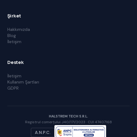
Şirket
Hakkımızda
Blog
İletişim
Destek
İletişim
Kullanım Şartları
GDPR
HALSTREM TECH S.R.L.
Registrul comerțului J40/171/2023 · CUI 47407168
A.N.P.C.