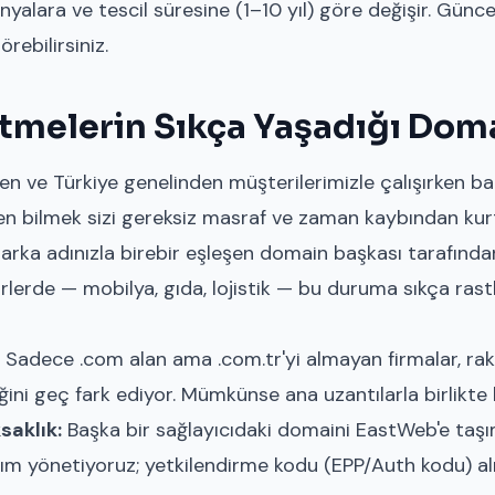
alara ve tescil süresine (1–10 yıl) göre değişir. Güncel
örebilirsiniz.
letmelerin Sıkça Yaşadığı Dom
n ve Türkiye genelinden müşterilerimizle çalışırken ba
den bilmek sizi gereksiz masraf ve zaman kaybından kurt
rka adınızla birebir eşleşen domain başkası tarafından a
lerde — mobilya, gıda, lojistik — bu duruma sıkça rastlı
Sadece .com alan ama .com.tr'yi almayan firmalar, raki
ğini geç fark ediyor. Mümkünse ana uzantılarla birlikte 
saklık:
Başka bir sağlayıcıdaki domaini EastWeb'e taşım
dım yönetiyoruz; yetkilendirme kodu (EPP/Auth kodu) 