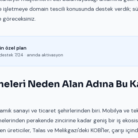
ce işletmeye domain tescili konusunda destek verdik; sü
e göreceksiniz.
in özel plan
e destek 7/24 · anında aktivasyon
meleri Neden Alan Adına Bu K
namik sanayi ve ticaret şehirlerinden biri. Mobilya ve t
elerinden perakende zincirine kadar geniş bir iş ekosi
n üreticiler, Talas ve Melikgazi'deki KOBİ'ler, çarşı içi