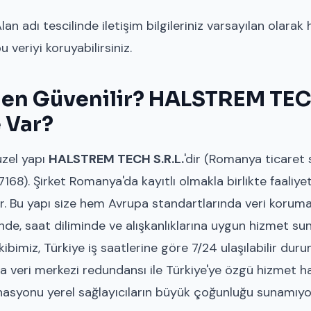
lan adı tescilinde iletişim bilgileriniz varsayılan olarak h
 veriyi koruyabilirsiniz.
n Güvenilir? HALSTREM TECH
 Var?
üzel yapı
HALSTREM TECH S.R.L.
'dir (Romanya ticaret s
168). Şirket Romanya'da kayıtlı olmakla birlikte faaliyet
r. Bu yapı size hem Avrupa standartlarında veri koru
inde, saat diliminde ve alışkanlıklarına uygun hizmet su
bimiz, Türkiye iş saatlerine göre 7/24 ulaşılabilir du
 veri merkezi redundansı ile Türkiye'ye özgü hizmet ha
inasyonu yerel sağlayıcıların büyük çoğunluğu sunamıyo