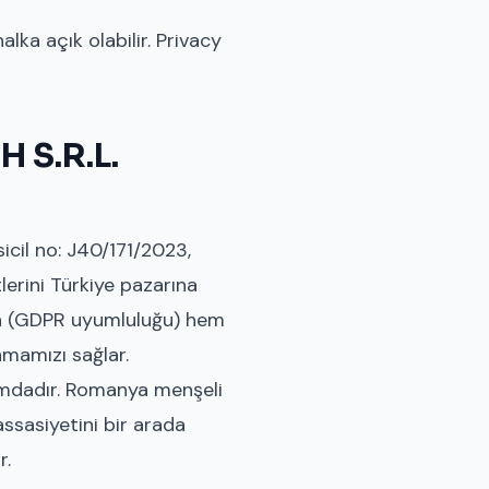
alka açık olabilir. Privacy
 S.R.L.
icil no: J40/171/2023,
lerini Türkiye pazarına
ma (GDPR uyumluluğu) hem
nmamızı sağlar.
rumdadır. Romanya menşeli
ssasiyetini bir arada
r.