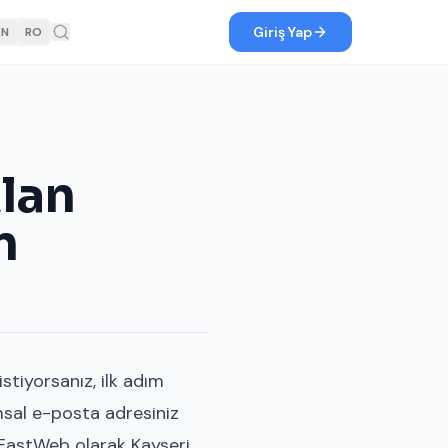
Giriş Yap
EN
RO
Alan
n
stiyorsanız, ilk adım
msal e-posta adresiniz
 EastWeb olarak Kayseri