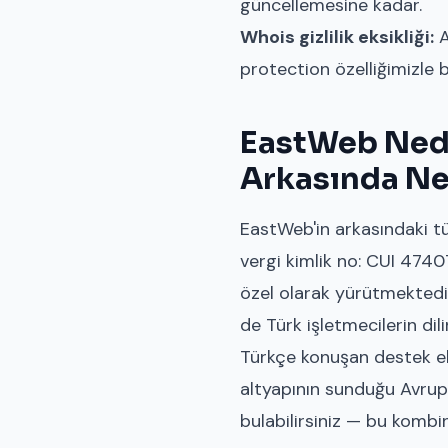
güncellemesine kadar.
Whois gizlilik eksikliği:
A
protection özelliğimizle bu
EastWeb Nede
Arkasında Ne
EastWeb'in arkasındaki t
vergi kimlik no: CUI 47407
özel olarak yürütmektedi
de Türk işletmecilerin dil
Türkçe konuşan destek eki
altyapının sunduğu Avrupa
bulabilirsiniz — bu komb