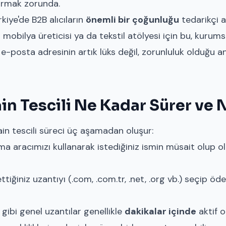
 kurmak zorunda.
kiye'de B2B alıcıların
önemli bir çoğunluğu
tedarikçi a
r mobilya üreticisi ya da tekstil atölyesi için bu, kurums
e-posta adresinin artık lüks değil, zorunluluk olduğu an
n Tescili Ne Kadar Sürer ve N
n tescili süreci üç aşamadan oluşur:
ma aracımızı
kullanarak istediğiniz ismin müsait olup ol
ttiğiniz uzantıyı (.com, .com.tr, .net, .org vb.) seçip ö
gibi genel uzantılar genellikle
dakikalar içinde
aktif o