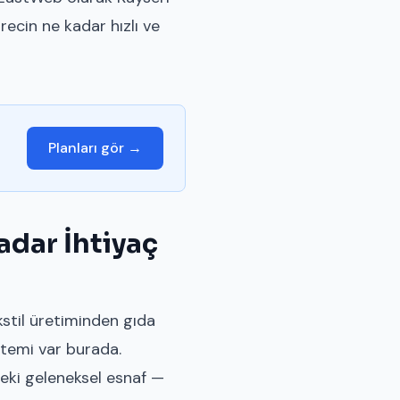
recin ne kadar hızlı ve
Planları gör →
adar İhtiyaç
ekstil üretiminden gıda
stemi var burada.
ndeki geleneksel esnaf —