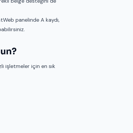
erekli belge desteğini de
astWeb panelinde A kaydı,
ilirsiniz.
gun?
 işletmeler için en sık