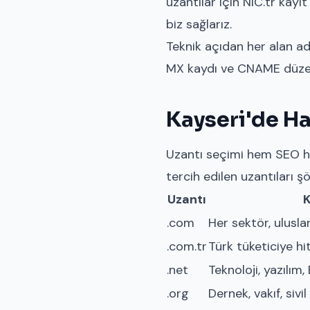
uzantılar için NIC.tr kayı
biz sağlarız.
Teknik açıdan her alan adı
MX kaydı ve CNAME düzenle
Kayseri'de H
Uzantı seçimi hem SEO hem
tercih edilen uzantıları şö
Uzantı
.com
Her sektör, ulusl
.com.tr
Türk tüketiciye hi
.net
Teknoloji, yazılım,
.org
Dernek, vakıf, sivi