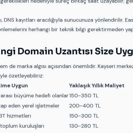
t gereklilikleri nedeniyle süreç birkaç saat uzayabilir; g
, DNS kayıtları aracılığıyla sunucunuza yönlendirilir. E
melerini herhangi bir teknik bilgi gerektirmeden yapab
angi Domain Uzantısı Size Uy
 de marka algısı açısından önemlidir. Kayseri merkezli
yle özetleyebiliriz:
Kime Uygun
Yaklaşık Yıllık Maliyet
ararası büyüme hedefi olanlar
150–350 TL
tap eden yerel işletmeler
200–400 TL
 BT hizmetleri
150–300 TL
l toplum kuruluşları
130–280 TL