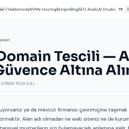
ler
Hakkımızda
NVMe Hosting
İletişim
Blog
SEO Analiz
AI Studio
TR
ayseri
Domain Tescili — 
Güvence Altına Alı
LSTREM TECH S.R.L.
ruyorsanız ya da mevcut firmanızı çevrimiçine taşımak i
ttirmektir. Alan adı olmadan ne web siteniz ne de kuru
ansiyel müşterilerin sizi bulamayacağı anlamına gelir.