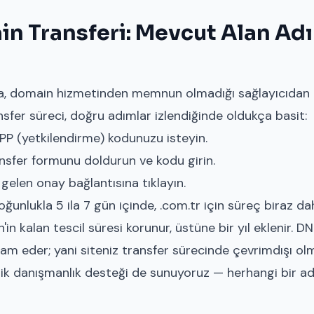
n Transferi: Mevcut Alan Adın
ma, domain hizmetinden memnun olmadığı sağlayıcıdan 
nsfer süreci, doğru adımlar izlendiğinde oldukça basit:
PP (yetkilendirme) kodunuzu isteyin.
nsfer formunu
doldurun ve kodu girin.
 gelen onay bağlantısına tıklayın.
unlukla 5 ila 7 gün içinde, .com.tr için süreç biraz dah
in kalan tescil süresi korunur, üstüne bir yıl eklenir. DN
am eder; yani siteniz transfer sürecinde çevrimdışı olm
ik danışmanlık desteği de sunuyoruz — herhangi bir adı