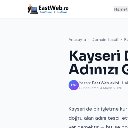
Hizmet
Anasayfa
›
Domain Tescili
›
K
Kayseri 
Adınızı 
Yazan:
EastWeb ekibi
· HA
EW
Güncelleme:
4 Mayıs 2026
Kayseri'de bir işletme ku
doğru alan adını tescil e
var demektir — bu ise pot