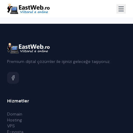
Premium dijital çözümler ile işinizi geleceğe taşıyoruz.
Hizmetler
Domain
Hosting
VPS
E-posta