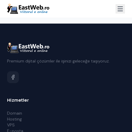
Premium dijital çözümler ile işinizi geleceğe taşıyoruz.
Hizmetler
Domain
Hosting
VPS
E-posta