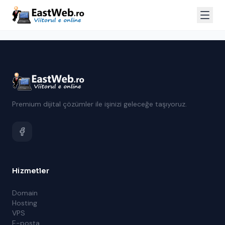
Premium dijital çözümler ile işinizi geleceğe taşıyoruz.
Hizmetler
Domain
Hosting
VPS
E-posta