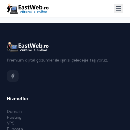
Premium dijital çözümler ile işinizi geleceğe taşıyoruz.
Hizmetler
Domain
Hosting
VPS
E-posta