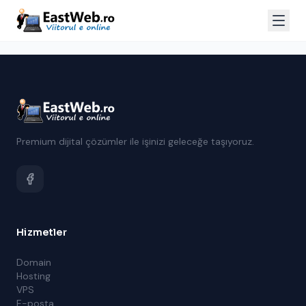
Premium dijital çözümler ile işinizi geleceğe taşıyoruz.
Hizmetler
Domain
Hosting
VPS
E-posta