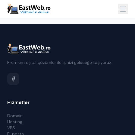
Premium dijital çözümler ile işinizi geleceğe taşıyoruz.
Hizmetler
Domain
Hosting
VPS
E-posta